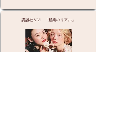
講談社 ViVi 「起業のリアル」
News Picks「ハバヒロ」​
日本テレビ「ZIP！」