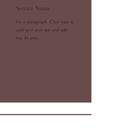
Service Name
I'm a paragraph. Click here to
add your own text and edit
me. It’s easy.